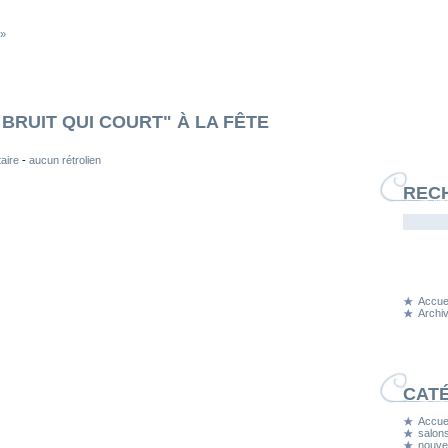
 »
 BRUIT QUI COURT" À LA FÊTE
aire
-
aucun rétrolien
REC
Accuei
Archi
CAT
Accuei
salons
nouvel