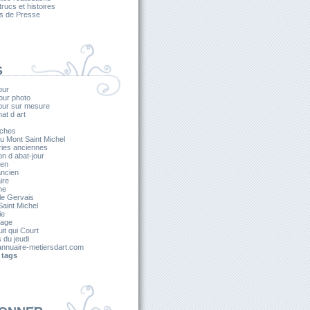
 trucs et histoires
es de Presse
S
our
our photo
jour sur mesure
nat d art
ches
u Mont Saint Michel
ries anciennes
on d abat-jour
ien
ancien
ire
he
le Gervais
aint Michel
ie
lage
it qui Court
s du jeudi
nnuaire-metiersdart.com
 tags