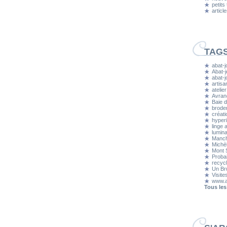
petits
articl
TAG
abat-j
Abat-j
abat-
artisa
atelier
Avran
Baie d
brode
créati
hyper
linge 
lumina
Manc
Michè
Mont S
Proba
recyc
Un Bru
Visite
www.a
Tous les