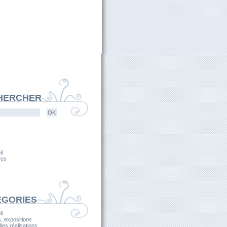
HERCHER
l
ves
ÉGORIES
l
, expositions
les réalisations