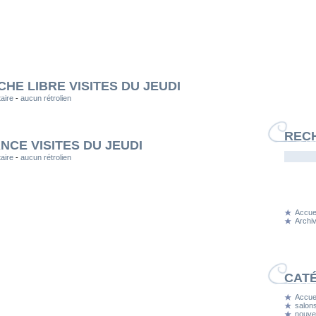
HE LIBRE VISITES DU JEUDI
aire
-
aucun rétrolien
REC
NCE VISITES DU JEUDI
aire
-
aucun rétrolien
Accuei
Archi
CAT
Accuei
salons
nouvel