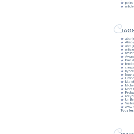
petits
articl
TAG
abat-j
Abat-j
abat-
artisa
atelier
Avran
Baie d
brode
créati
hyper
linge 
lumina
Manc
Michè
Mont S
Proba
recyc
Un Bru
Visite
www.a
Tous les