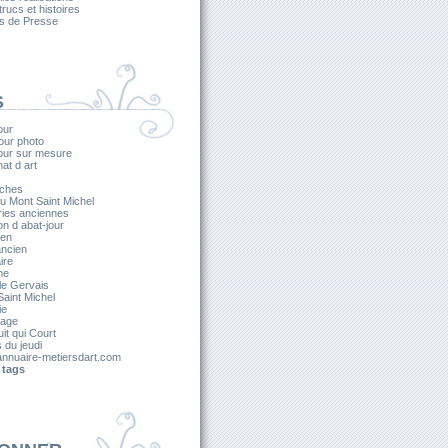
 trucs et histoires
es de Presse
S
our
our photo
jour sur mesure
nat d art
ches
u Mont Saint Michel
ries anciennes
on d abat-jour
ien
ancien
ire
he
le Gervais
aint Michel
ie
lage
it qui Court
s du jeudi
nnuaire-metiersdart.com
 tags