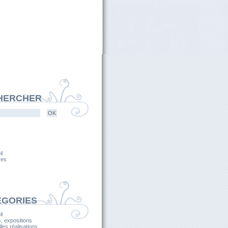
HERCHER
l
ves
ÉGORIES
l
, expositions
les réalisations