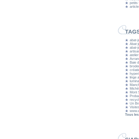
petits
articl
TAG
abat-j
Abat-j
abat-
artisa
atelier
Avran
Baie d
brode
créati
hyper
linge 
lumina
Manc
Michè
Mont S
Proba
recyc
Un Bru
Visite
www.a
Tous les