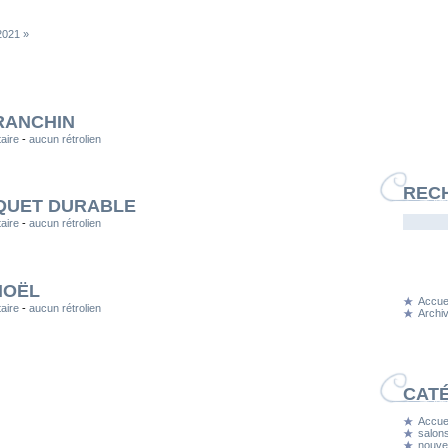
2021 »
RANCHIN
aire
-
aucun rétrolien
REC
QUET DURABLE
aire
-
aucun rétrolien
NOËL
Accuei
aire
-
aucun rétrolien
Archi
CAT
Accuei
salons
nouvel