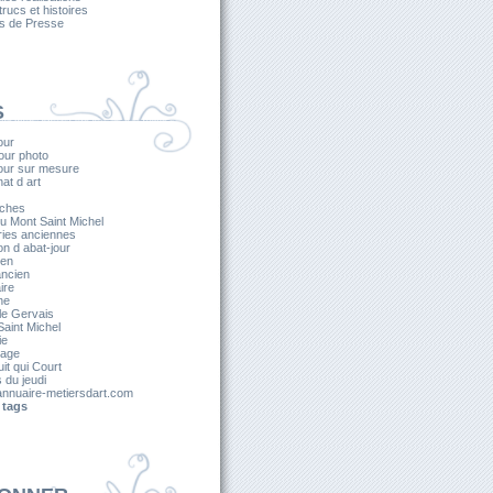
 trucs et histoires
es de Presse
S
our
our photo
jour sur mesure
nat d art
ches
u Mont Saint Michel
ries anciennes
on d abat-jour
ien
ancien
ire
he
le Gervais
aint Michel
ie
lage
it qui Court
s du jeudi
nnuaire-metiersdart.com
 tags