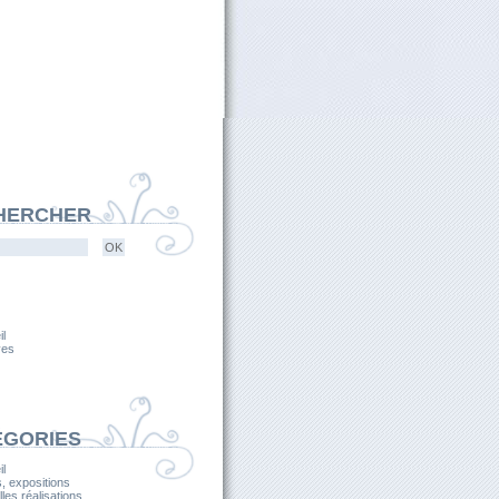
HERCHER
l
ves
ÉGORIES
l
, expositions
les réalisations