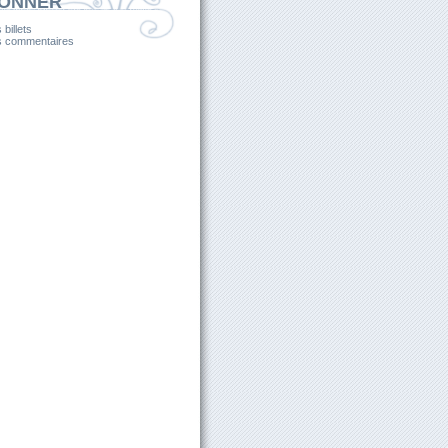
BONNER
 billets
es commentaires