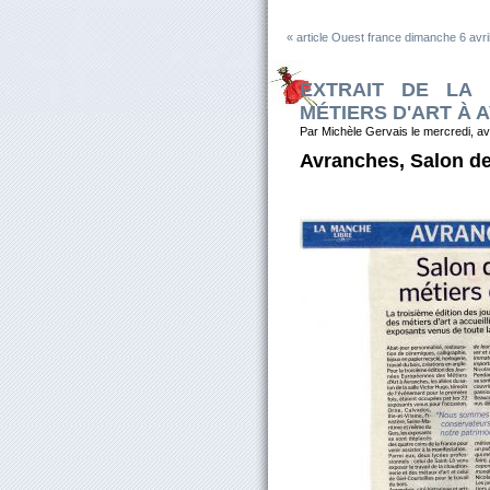
« article Ouest france dimanche 6 avri
EXTRAIT DE LA
MÉTIERS D'ART À
Par Michèle Gervais le mercredi, av
Avranches, Salon de