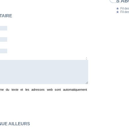
S'A
Fil des
Fil d
TAIRE
entaire :
e du texte et les adresses web sont automatiquement
NUE AILLEURS