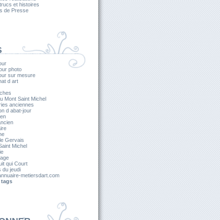
 trucs et histoires
es de Presse
S
our
our photo
jour sur mesure
nat d art
ches
u Mont Saint Michel
ries anciennes
on d abat-jour
ien
ancien
ire
he
le Gervais
aint Michel
ie
lage
it qui Court
s du jeudi
nnuaire-metiersdart.com
 tags