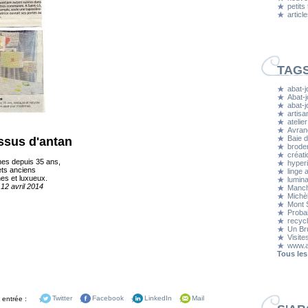
petits
articl
TAG
abat-j
Abat-j
abat-
artisa
atelier
Avran
Baie d
issus d'antan
brode
créati
hes depuis 35 ans,
hyper
jets anciens
linge 
nes et luxueux.
lumina
 12 avril 2014
Manc
Michè
Mont S
Proba
recyc
Un Bru
Visite
www.a
Tous les
 entrée :
Twitter
Facebook
LinkedIn
Mail