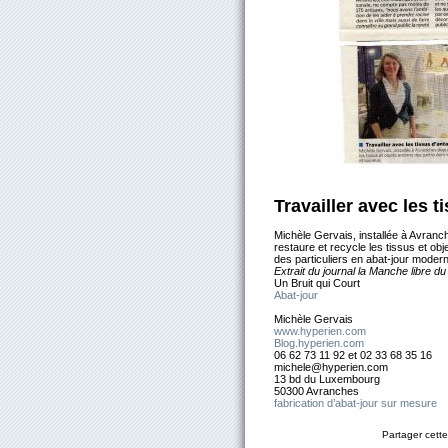
Travailler avec les t
Michèle Gervais, installée à Avranc
restaure et recycle les tissus et ob
des particuliers en abat-jour moder
Extrait du journal la Manche libre du
Un Bruit qui Court
Abat-jour
Michèle Gervais
www.hyperien.com
Blog.hyperien.com
06 62 73 11 92 et 02 33 68 35 16
michele@hyperien.com
13 bd du Luxembourg
50300 Avranches
fabrication d’abat-jour sur mesure
Partager cette