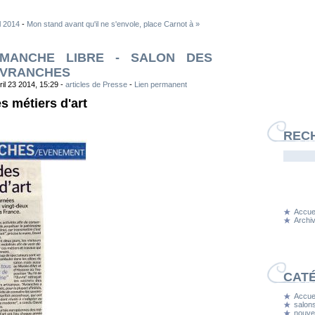
l 2014
-
Mon stand avant qu'il ne s'envole, place Carnot à »
 MANCHE LIBRE - SALON DES
 AVRANCHES
ril 23 2014, 15:29 -
articles de Presse
-
Lien permanent
s métiers d'art
REC
Accuei
Archi
CAT
Accuei
salons
nouvel