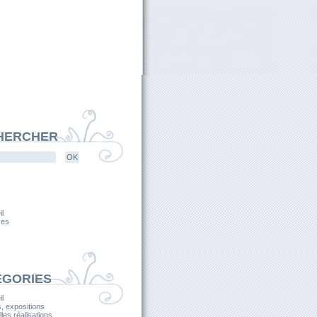
HERCHER
l
ves
ÉGORIES
l
, expositions
les réalisations