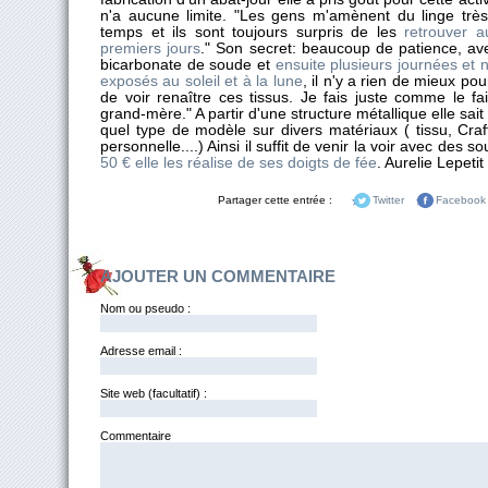
n'a aucune limite. "Les gens m'amènent du linge très
temps et ils sont toujours surpris de les
retrouver a
premiers jours
." Son secret: beaucoup de patience, a
bicarbonate de soude et
ensuite plusieurs journées et n
exposés au soleil et à la lune
, il n'y a rien de mieux po
de voir renaître ces tissus. Je fais juste comme le f
grand-mère." A partir d'une structure métallique elle sait
quel type de modèle sur divers matériaux ( tissu, Craft
personnelle....) Ainsi il suffit de venir la voir avec des s
50 € elle les réalise de ses doigts de fée
. Aurelie Lepetit
Partager cette entrée :
Twitter
Facebook
AJOUTER UN COMMENTAIRE
Nom ou pseudo :
Adresse email :
Site web (facultatif) :
Commentai