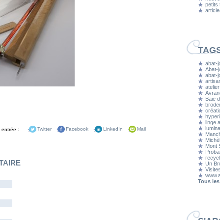
petits
articl
TAG
abat-j
Abat-j
abat-
artisa
atelier
Avran
Baie d
brode
créati
hyper
linge 
lumina
 entrée :
Twitter
Facebook
LinkedIn
Mail
Manc
Michè
Mont S
Proba
recyc
TAIRE
Un Bru
Visite
www.a
Tous les