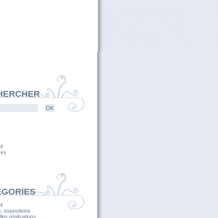
HERCHER
l
ves
ÉGORIES
l
, expositions
les réalisations