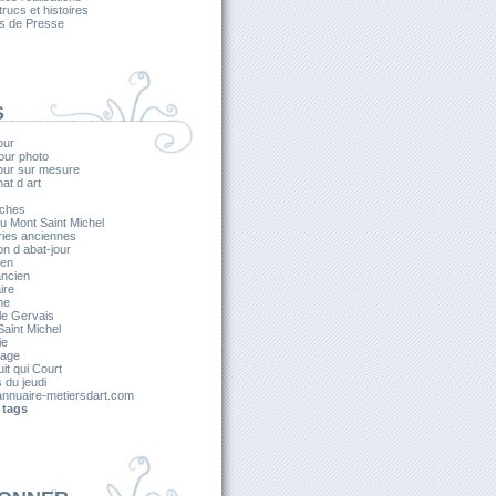
 trucs et histoires
es de Presse
S
our
our photo
jour sur mesure
nat d art
ches
u Mont Saint Michel
ries anciennes
on d abat-jour
ien
ancien
ire
he
le Gervais
aint Michel
ie
lage
it qui Court
s du jeudi
nnuaire-metiersdart.com
 tags