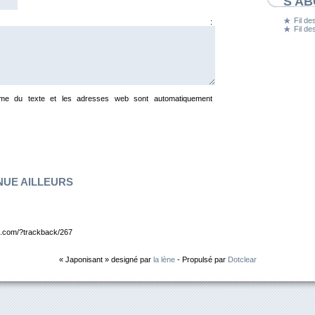
S'A
Fil des
entaire :
Fil d
e du texte et les adresses web sont automatiquement
NUE AILLEURS
ien.com/?trackback/267
« Japonisant » designé par
la lène
- Propulsé par
Dotclear