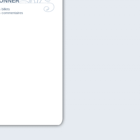
BONNER
 billets
es commentaires