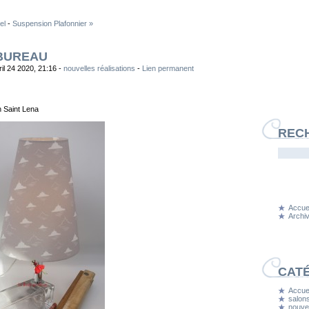
el
-
Suspension Plafonnier »
 BUREAU
ril 24 2020, 21:16 -
nouvelles réalisations
-
Lien permanent
on Saint Lena
REC
Accuei
Archi
CAT
Accuei
salons
nouvel