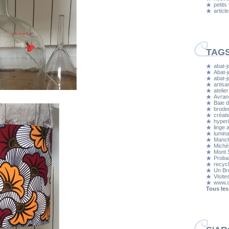
petits
articl
TAG
abat-j
Abat-j
abat-
artisa
atelier
Avran
Baie d
brode
créati
hyper
linge 
lumina
Manc
Michè
Mont S
Proba
recyc
Un Bru
Visite
www.a
Tous les