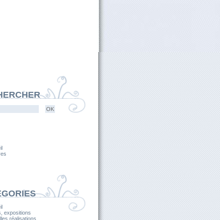
HERCHER
l
ves
ÉGORIES
l
, expositions
les réalisations