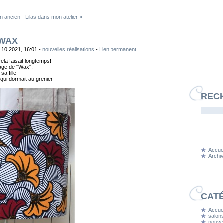
on ancien
-
Lilas dans mon atelier »
 WAX
l 10 2021, 16:01 -
nouvelles réalisations
-
Lien permanent
ela faisait longtemps!
rage de "Wax",
sa fille
qui dormait au grenier
REC
Accuei
Archi
CAT
Accuei
salons
nouvel