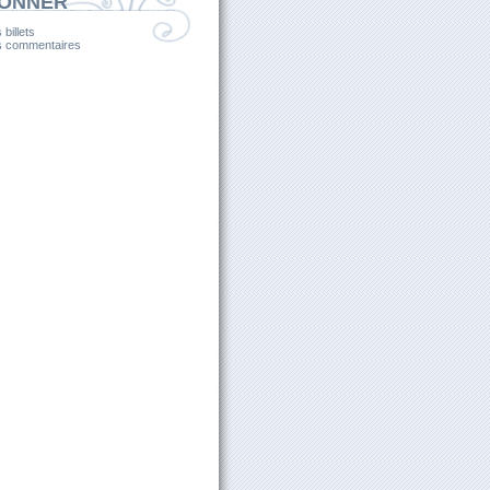
BONNER
 billets
es commentaires