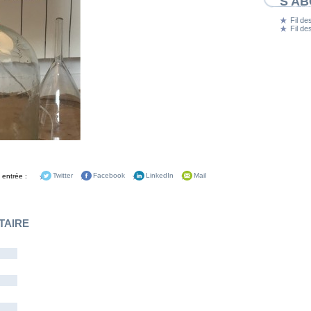
S'A
Fil des
Fil d
 entrée :
Twitter
Facebook
LinkedIn
Mail
TAIRE