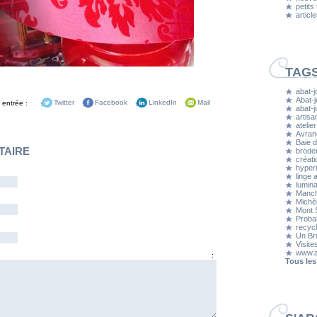
petits
articl
TAG
abat-j
Abat-j
 entrée :
Twitter
Facebook
LinkedIn
Mail
abat-
artisa
atelier
Avran
Baie d
TAIRE
brode
créati
hyper
linge 
lumina
Manc
Michè
Mont S
Proba
recyc
Un Bru
Visite
www.a
entaire :
Tous les