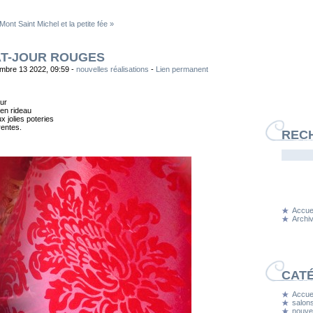
 Mont Saint Michel et la petite fée »
T-JOUR ROUGES
embre 13 2022, 09:59 -
nouvelles réalisations
-
Lien permanent
ur
ien rideau
x jolies poteries
rentes.
REC
Accuei
Archi
CAT
Accuei
salons
nouvel