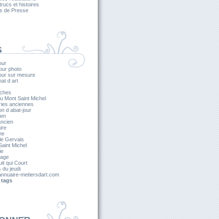
 trucs et histoires
es de Presse
S
our
our photo
jour sur mesure
nat d art
ches
u Mont Saint Michel
ries anciennes
on d abat-jour
ien
ancien
ire
he
le Gervais
aint Michel
ie
lage
it qui Court
s du jeudi
nnuaire-metiersdart.com
 tags