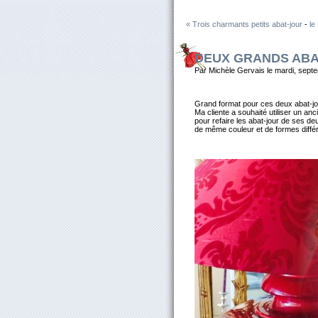
« Trois charmants petits abat-jour
-
le
DEUX GRANDS ABA
Par Michèle Gervais le mardi, sept
Grand format pour ces deux abat-jo
Ma cliente a souhaité utiliser un anc
pour refaire les abat-jour de ses deu
de même couleur et de formes diffé