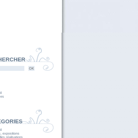
HERCHER
l
ves
ÉGORIES
l
, expositions
les réalisations